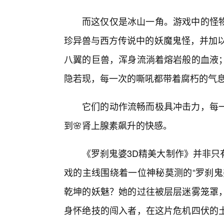
而这仅仅是冰山一角。游戏中的怪
珍异兽与西方传说中的妖魔鬼怪，并加以
八翼的巨兽，浑身流淌着熔岩般的血液
隐若现，每一次的嘶吼都带着腐朽的气
它们的动作流畅而极具冲击力，每
到🌸肾上腺素飙升的快感。
《罗刹鬼婆3D精美大制作》并非只
戏的主线围绕着一位神秘莫测的“罗刹鬼
乾坤的妖魅？她的过往被层层迷雾笼罩
身怀绝技的闯入者，在这片危机四伏的