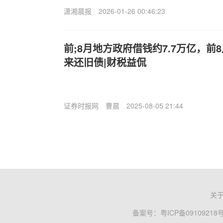
潇湘晨报
2026-01-26 00:46:23
前;8月地方政府借钱约7.7万亿，前
来还旧债|财税益侃
证券时报网
曹晨
2025-08-05 21:44
关
备案号：
粤ICP备09109218