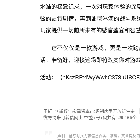
水准的极致追求，一次对玩家体验的深
弦的史诗剧情，再到酣畅淋漓的战斗系
玩家提供一场前所未有的感官盛宴和智
它不仅仅是一款游戏，更是一次跨
话。准备好，迎接这场即将改变你对游
活动：【
hKszRFt4WyWwhC373uUSCF
田轩 !李尚颖：构建资本市;场制度型开放新生态
微导纳米可转债网上‘中’签<号>码共有129,165个
声明：证券时报力求信息真实、准确，文章提及内