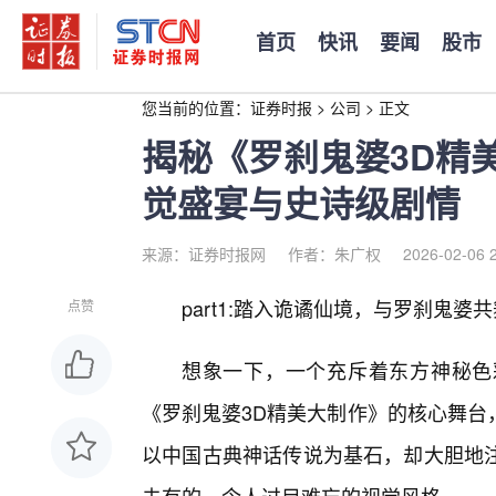
首页
快讯
要闻
股市
您当前的位置：
证券时报
>
公司
>
正文
揭秘《罗刹鬼婆3D精
觉盛宴与史诗级剧情
来源：证券时报网
作者：朱广权
2026-02-06 
part1:踏入诡谲仙境，与罗刹鬼婆
点赞
想象一下，一个充斥着东方神秘色
《罗刹鬼婆3D精美大制作》的核心舞台
以中国古典神话传说为基石，却大胆地