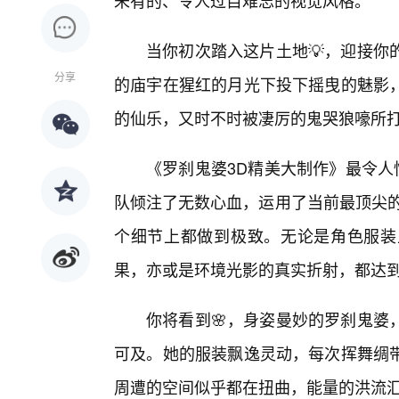
未有的、令人过目难忘的视觉风格。
当你初次踏入这片土地💡，迎接你
分享
的庙宇在猩红的月光下投下摇曳的魅影
的仙乐，又时不时被凄厉的鬼哭狼嚎所
《罗刹鬼婆3D精美大制作》最令人
队倾注了无数心血，运用了当前最顶尖的
个细节上都做到极致。无论是角色服装
果，亦或是环境光影的真实折射，都达
你将看到🌸，身姿曼妙的罗刹鬼婆
可及。她的服装飘逸灵动，每次挥舞绸
周遭的空间似乎都在扭曲，能量的洪流